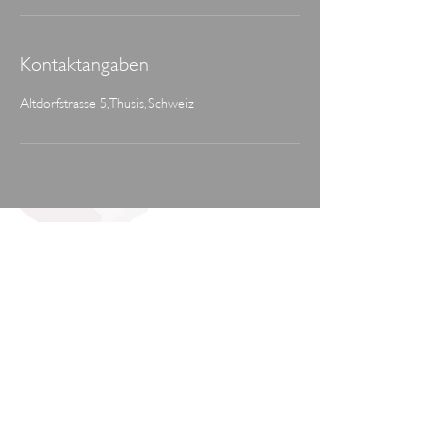
Kontaktangaben
Altdorfstrasse 5, Thusis, Schweiz
Telefon:
+41 79 966 61 29
Email:
info@blickfang-hair.ch
Standort: Altdorfstrasse 5, 7430 Thusis
Design by:
Impressum
Datenschutzerklärung