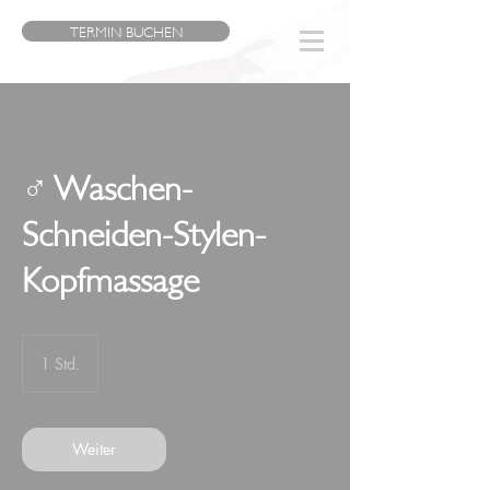
TERMIN BUCHEN
♂ Waschen-
Schneiden-Stylen-
Kopfmassage
1 Std.
1
S
t
d
Weiter